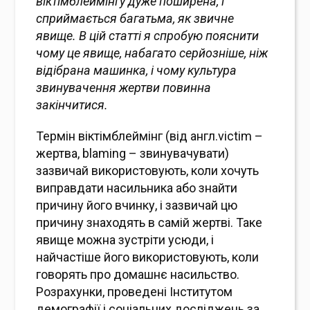
віктімблеймінгу дуже поширена, і
сприймається багатьма, як звичне
явище. В цій статті я спробую пояснити
чому це явище, набагато серйозніше, ніж
відібрана машинка, і чому культура
звинувачення жертви повинна
закінчитися.
Термін віктімблеймінг (від англ.victim –
жертва, blaming – звинувачувати)
зазвичай використовують, коли хочуть
виправдати насильника або знайти
причину його вчинку, і зазвичай цю
причину знаходять в самій жертві. Таке
явище можна зустріти усюди, і
найчастіше його використовують, коли
говорять про домашнє насильство.
Розрахунки, проведені Інститутом
демографії і соціальних досліджень за