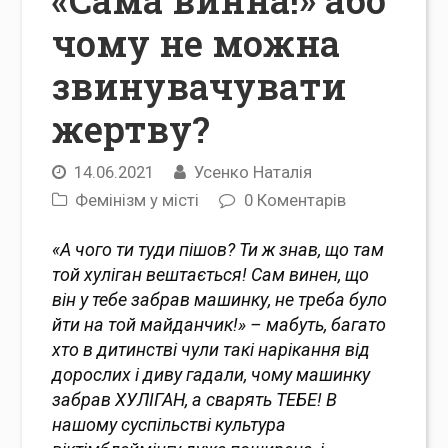
«Сама винна!» або
чому не можна
звинувачувати
жертву?
14.06.2021
Усенко Наталія
Фемінізм у місті
0 Коментарів
«А чого ти туди пішов? Ти ж знав, що там
той хуліган вештається! Сам винен, що
він у тебе забрав машинку, не треба було
йти на той майданчик!» – мабуть, багато
хто в дитинстві чули такі нарікання від
дорослих і диву гадали, чому машинку
забрав ХУЛІГАН, а сварять ТЕБЕ! В
нашому суспільстві культура