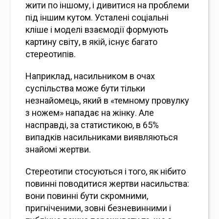
жити по іншому, і дивитися на проблеми
під іншим кутом. Усталені соціальні
кліше і моделі взаємодії формують
картину світу, в якій, існує багато
стереотипів.
Наприклад, насильником в очах
суспільства може бути тільки
незнайомець, який в «темному провулку
з ножем» нападає на жінку. Але
насправді, за статистикою, в 65%
випадків насильниками виявляються
знайомі жертви.
Стереотипи стосуються і того, як нібито
повинні поводитися жертви насильства:
вони повинні бути скромними,
пригніченими, зовні безневинними і