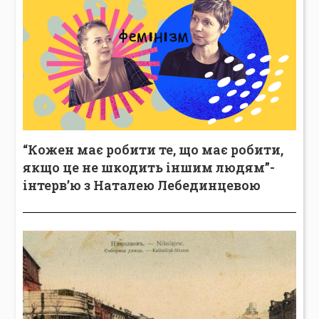
“Кожен має робити те, що має робити,
якщо це не шкодить іншим людям”-
інтерв’ю з Наталею Лебединцевою