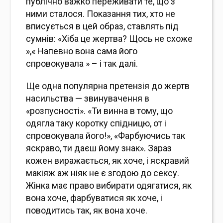
публічно важко переживати те, що з
ними сталося. Показання тих, хто не
вписується в цей образ, ставлять під
сумнів: «Хіба це жертва? Щось не схоже
»,« Напевно вона сама його
спровокувала » – і так далі.
Ще одна популярна претензія до жертв
насильства — звинувачення в
«розпусності». «Ти винна в тому, що
одягла таку коротку спідницю, от і
спровокувала його!», «Фарбуючись так
яскраво, ти даєш йому знак». Зараз
кожен виражається, як хоче, і яскравий
макіяж аж ніяк не є згодою до сексу.
Жінка має право вибирати одягатися, як
вона хоче, фарбуватися як хоче, і
поводитись так, як вона хоче.