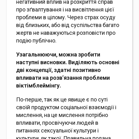
негативний вплив на розкриття справ
про зґвалтування і на висвітлення цієї
проблеми в цілому. Через страх осуду
від близьких, або від суспільства багато
жертв не наважуються розповісти про
подію публічно.
Узагальнюючи, можна зробити
наступні висновки. Виділяють основні
дві концепції, здатні позитивно
впливати на розв’язання проблеми
віктімблеймінгу.
По-перше, так як це явище є по суті
своїй продуктом соціальної взаємодії і
мислення, на це мислення потрібно
впливати, просвічуючи людей в
питаннях сексуальної культури і
культури, як такої. Правильна подача