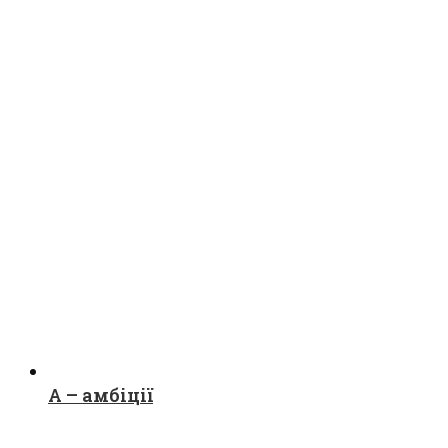
А – амбіції