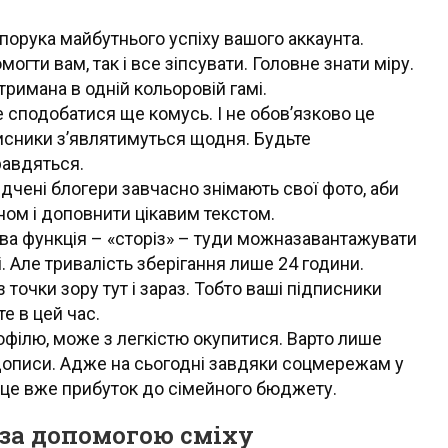
порука майбутнього успіху вашого аккаунта.
гти вам, так і все зіпсувати. Головне знати міру.
тримана в одній кольоровій гамі.
 сподобатися ще комусь. І не обов’язково це
писники з’являтимуться щодня. Будьте
равдяться.
дчені блогери завчасно знімають свої фото, аби
ом і доповнити цікавим текстом.
ва функція – «сторіз» – туди можназавантажувати
і. Але тривалість зберігання лише 24 години.
з точки зору тут і зараз. Тобто ваші підписники
е в цей час.
офілю, може з легкістю окупитися. Варто лише
ї дописи. Адже на сьогодні завдяки соцмережам у
А це вже прибуток до сімейного бюджету.
за допомогою сміху