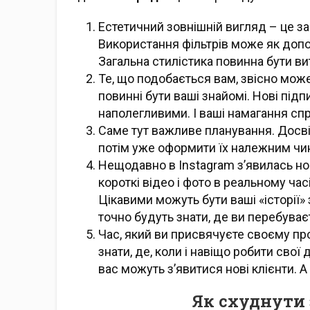
Естетичний зовнішній вигляд – це за
Використання фільтрів може як допомо
Загальна стилістика повинна бути ви
Те, що подобається вам, звісно може
повинні бути ваші знайомі. Нові під
наполегливими. І ваші намагання сп
Саме тут важливе планування. Досві
потім уже оформити їх належним чин
Нещодавно в Instagram з’явилась но
короткі відео і фото в реальному час
Цікавими можуть бути ваші «історії» 
точно будуть знати, де ви перебуваєт
Час, який ви присвячуєте своєму пр
знати, де, коли і навіщо робити сво
вас можуть з’явитися нові клієнти. 
Як схуднути 