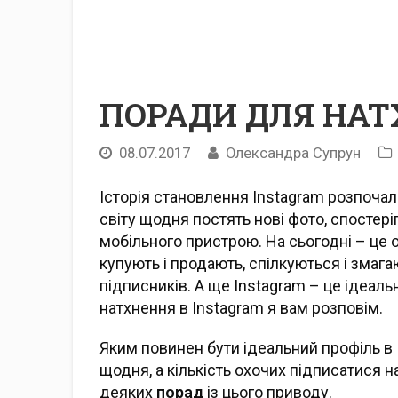
ПОРАДИ ДЛЯ НАТ
08.07.2017
Олександра Супрун
Історія становлення Instagram розпочал
світу щодня постять нові фото, спостер
мобільного пристрою. На сьогодні – це
купують і продають, спілкуються і змага
підписників. А ще Instagram – це ідеал
натхнення в Instagram я вам розповім.
Яким повинен бути ідеальний профіль в 
щодня, а кількість охочих підписатися н
деяких
порад
із цього приводу.