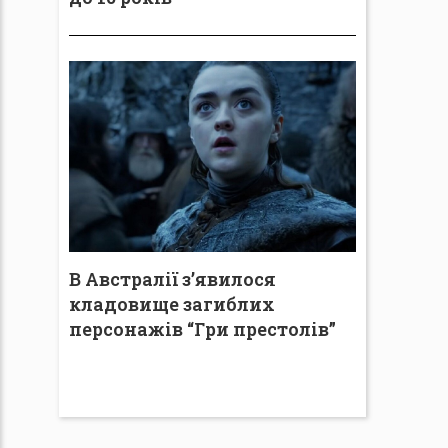
В Австралії з’явилося
кладовище загиблих
персонажів “Гри престолів”