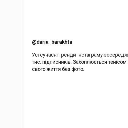
@
daria
_
barakhta
Усі сучасні тренди Інстаграму зосередже
тис. підписників. Захоплюється тенісом 
свого життя без фото.