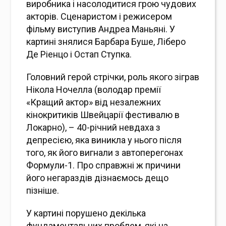
виробника і насолодитися грою чудових
акторів. Сценаристом і режисером
фільму виступив Андреа Маньяні. У
картині знялися Барбара Буше, Ліберо
Де Ріенцо і Остап Ступка.
Головний герой стрічки, роль якого зіграв
Нікола Ночелла (володар премії
«Кращий актор» від незалежних
кінокритиків Швейцарії фестивалю в
Локарно), – 40-річний невдаха з
депресією, яка виникла у нього після
того, як його вигнали з автоперегонах
Формули-1. Про справжні ж причини
його негараздів дізнаємось дещо
пізніше.
У картині порушено декілька
фундаментальних проблем, які на