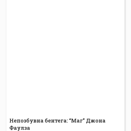
Непозбувна бентега: “Маг” Джона
Фаулза