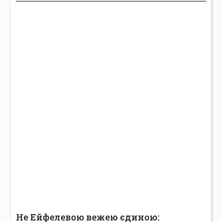
Не Ейфелевою вежею єдиною: