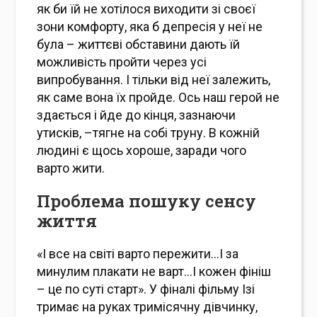
як би їй не хотілося виходити зі своєї
зони комфорту, яка б депресія у неї не
була – життєві обставини дають їй
можливість пройти через усі
випробування. І тільки від неї залежить,
як саме вона їх пройде. Ось наш герой не
здається і йде до кінця, зазнаючи
утисків, –тягне на собі труну. В кожній
людині є щось хороше, заради чого
варто жити.
Проблема пошуку сенсу
життя
«І все на світі варто пережити…І за
минулим плакати не варт…І кожен фініш
– це по суті старт». У фіналі фільму Ізі
тримає на руках тримісячну дівчинку,