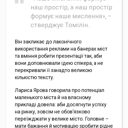
наш простір, а наш простір
формує наше мислення», −
стверджує Томілін.
Він закликає до лаконічного
використання реклами на банерах міст
та вміння робити презентації так, аби
вони доповнювали ідею спікера, а не
перекривали її занадто великою
кількістю тексту.
Лариса Ярова говорила про потенціал
маленького міста й на власному
прикладі довела: аби досягнути успіху
на ринку, зовсім не обов’язково
переїжджати у велике місто. Головне –
мати бажання й мотивацію зробити рідне