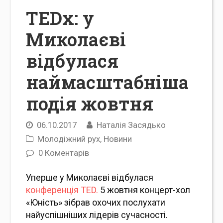
TEDx: у
Миколаєві
відбулася
наймасштабніша
подія жовтня
06.10.2017
Наталія Засядько
Молодіжний рух
,
Новини
0 Коментарів
Уперше у Миколаєві відбулася
конференція TED.
5 жовтня концерт-хол
«Юність» зібрав охочих послухати
найуспішніших лідерів сучасності.