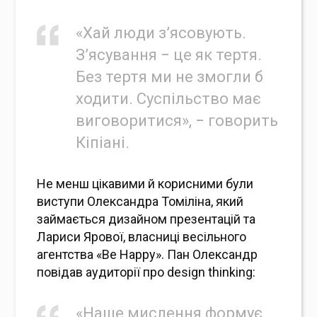
«Хай люди з’ясовують.
З’ясування − це як тертя.
Без тертя ми не змогли б
ходити. Суспільство має
виговоритися», − говорить
Кіпіані.
Не менш цікавими й корисними були
виступи Олександра Томіліна, який
займається дизайном презентацій та
Лариси Ярової, власниці весільного
агентства «Be Happy». Пан Олександр
повідав аудиторії про design thinking:
«Наше мислення формує